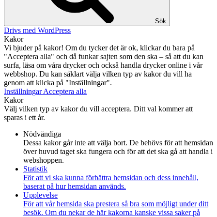
Sök
Drivs med WordPress
Kakor
Vi bjuder på kakor! Om du tycker det är ok, klickar du bara på
"Acceptera alla" och då funkar sajten som den ska – så att du kan
surfa, läsa om våra drycker och också handla drycker online i vår
webbshop. Du kan såklart välja vilken typ av kakor du vill ha
genom att klicka på "Inställningar".
Inställningar
Acceptera alla
Kakor
Välj vilken typ av kakor du vill acceptera. Ditt val kommer att
sparas i ett år.
Nödvändiga
Dessa kakor går inte att välja bort. De behövs för att hemsidan
över huvud taget ska fungera och för att det ska gå att handla i
webshoppen.
Statistik
För att vi ska kunna förbättra hemsidan och dess innehåll,
baserat på hur hemsidan används.
Upplevelse
För att vår hemsida ska prestera så bra som möjligt under ditt
besök. Om du nekar de här kakorna kanske vissa saker på