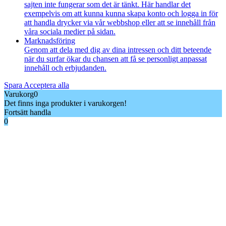
sajten inte fungerar som det är tänkt. Här handlar det
exempelvis om att kunna kunna skapa konto och logga in för
att handla drycker via vår webbshop eller att se innehåll från
våra sociala medier på sidan.
Marknadsföring
Genom att dela med dig av dina intressen och ditt beteende
när du surfar ökar du chansen att få se personligt anpassat
innehåll och erbjudanden.
Spara
Acceptera alla
Varukorg
0
Det finns inga produkter i varukorgen!
Fortsätt handla
0