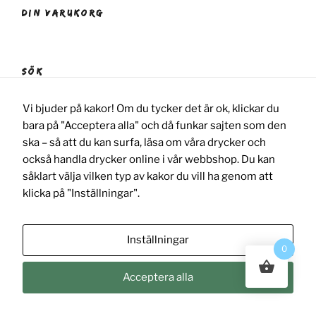
DIN VARUKORG
SÖK
Nödvändiga
Dessa kakor
Sök
Sök
Vi bjuder på kakor! Om du tycker det är ok, klickar du
går inte att
efter:
välja bort. De
bara på "Acceptera alla" och då funkar sajten som den
behövs för
ska – så att du kan surfa, läsa om våra drycker och
att hemsidan
också handla drycker online i vår webbshop. Du kan
över huvud
taget ska
såklart välja vilken typ av kakor du vill ha genom att
fungera och
klicka på "Inställningar".
för att det
Drivs med WordPress
ska gå att
handla i
webshoppen.
Inställningar
0
Acceptera alla
Statistik
För att vi
Det
ska
inställn