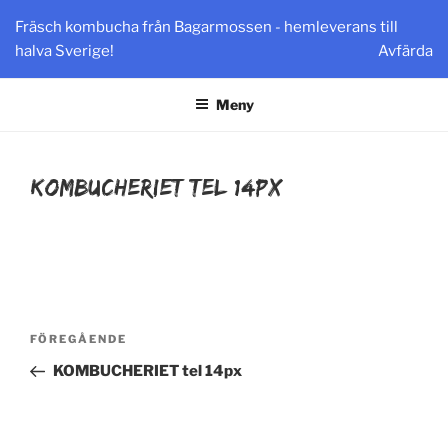
Hoppa
Fräsch kombucha från Bagarmossen - hemleverans till
till
halva Sverige!
Avfärda
innehåll
KOMBUCHERIET
fräsch kombucha och tibicos från Bagarmossen Stockholm
Meny
KOMBUCHERIET tel 14px
Inläggsnavigering
Föregående
FÖREGÅENDE
inlägg
KOMBUCHERIET tel 14px