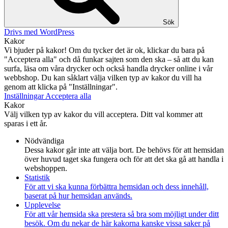
Sök
Drivs med WordPress
Kakor
Vi bjuder på kakor! Om du tycker det är ok, klickar du bara på
"Acceptera alla" och då funkar sajten som den ska – så att du kan
surfa, läsa om våra drycker och också handla drycker online i vår
webbshop. Du kan såklart välja vilken typ av kakor du vill ha
genom att klicka på "Inställningar".
Inställningar
Acceptera alla
Kakor
Välj vilken typ av kakor du vill acceptera. Ditt val kommer att
sparas i ett år.
Nödvändiga
Dessa kakor går inte att välja bort. De behövs för att hemsidan
över huvud taget ska fungera och för att det ska gå att handla i
webshoppen.
Statistik
För att vi ska kunna förbättra hemsidan och dess innehåll,
baserat på hur hemsidan används.
Upplevelse
För att vår hemsida ska prestera så bra som möjligt under ditt
besök. Om du nekar de här kakorna kanske vissa saker på