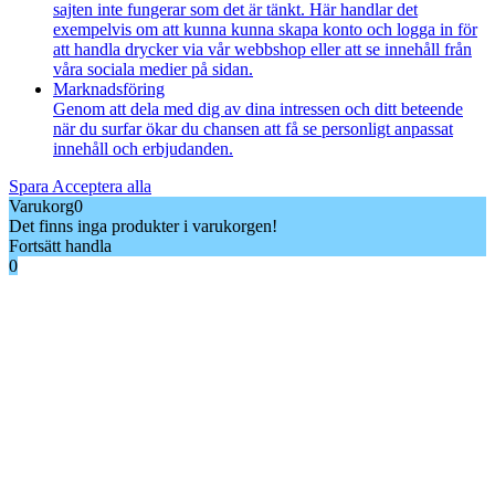
sajten inte fungerar som det är tänkt. Här handlar det
exempelvis om att kunna kunna skapa konto och logga in för
att handla drycker via vår webbshop eller att se innehåll från
våra sociala medier på sidan.
Marknadsföring
Genom att dela med dig av dina intressen och ditt beteende
när du surfar ökar du chansen att få se personligt anpassat
innehåll och erbjudanden.
Spara
Acceptera alla
Varukorg
0
Det finns inga produkter i varukorgen!
Fortsätt handla
0