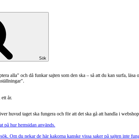
Sök
ptera alla" och då funkar sajten som den ska – så att du kan surfa, läs
ställningar".
ett år.
över huvud taget ska fungera och för att det ska gå att handla i websho
erat på hur hemsidan används.
besök. Om du nekar de här kakorna kanske vissa saker på sajten inte fun