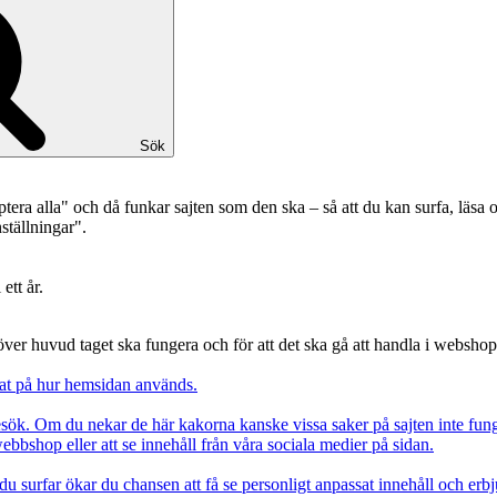
Sök
ptera alla" och då funkar sajten som den ska – så att du kan surfa, läs
ställningar".
ett år.
över huvud taget ska fungera och för att det ska gå att handla i websho
erat på hur hemsidan används.
besök. Om du nekar de här kakorna kanske vissa saker på sajten inte fun
bbshop eller att se innehåll från våra sociala medier på sidan.
du surfar ökar du chansen att få se personligt anpassat innehåll och erb