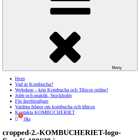
exempelvis
om att
kunna
kunna skapa
konto och
logga in för
att handla
drycker via
vår
webbshop
eller att se
innehåll
Meny
från våra
sociala
Hem
medier på
Vad är Kombucha?
sidan.
Webshop – köp Kombucha och Tibicos online!
Jobb och praktik, Stockholm
För återförsäljare
Vanliga frågor om kombucha och tibicos
Marknadsföring
Kontakta KOMBUCHERIET
Genom att dela
0
kr
med dig av dina
intressen och ditt
cropped-2.-KOMBUCHERIET-logo-
beteende när du
surfar ökar du