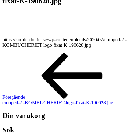
fixat-K-190628.jpg
chansen att få se
personligt
anpassat innehåll
och erbjudanden.
https://kombucheriet.se/wp-content/uploads/2020/02/cropped-2.-
KOMBUCHERIET-logo-fixat-K-190628.jpg
Inläggsnavigering
Föregående
inlägg
Föregående
cropped-2.-KOMBUCHERIET-logo-fixat-K-190628.jpg
Din varukorg
Sök