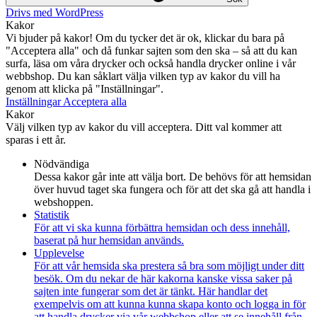
Drivs med WordPress
Kakor
Vi bjuder på kakor! Om du tycker det är ok, klickar du bara på
"Acceptera alla" och då funkar sajten som den ska – så att du kan
surfa, läsa om våra drycker och också handla drycker online i vår
webbshop. Du kan såklart välja vilken typ av kakor du vill ha
genom att klicka på "Inställningar".
Inställningar
Acceptera alla
Kakor
Välj vilken typ av kakor du vill acceptera. Ditt val kommer att
sparas i ett år.
Nödvändiga
Dessa kakor går inte att välja bort. De behövs för att hemsidan
över huvud taget ska fungera och för att det ska gå att handla i
webshoppen.
Statistik
För att vi ska kunna förbättra hemsidan och dess innehåll,
baserat på hur hemsidan används.
Upplevelse
För att vår hemsida ska prestera så bra som möjligt under ditt
besök. Om du nekar de här kakorna kanske vissa saker på
sajten inte fungerar som det är tänkt. Här handlar det
exempelvis om att kunna kunna skapa konto och logga in för
att handla drycker via vår webbshop eller att se innehåll från