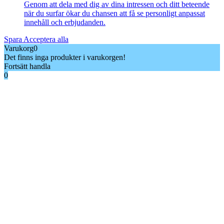
Genom att dela med dig av dina intressen och ditt beteende
när du surfar ökar du chansen att få se personligt anpassat
innehåll och erbjudanden.
Spara
Acceptera alla
Varukorg
0
Det finns inga produkter i varukorgen!
Fortsätt handla
0