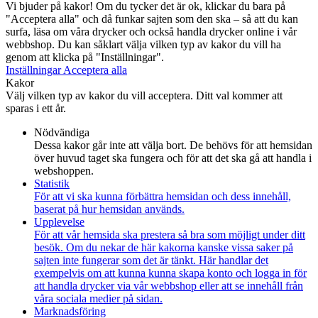
Vi bjuder på kakor! Om du tycker det är ok, klickar du bara på
"Acceptera alla" och då funkar sajten som den ska – så att du kan
surfa, läsa om våra drycker och också handla drycker online i vår
webbshop. Du kan såklart välja vilken typ av kakor du vill ha
genom att klicka på "Inställningar".
Inställningar
Acceptera alla
Kakor
Välj vilken typ av kakor du vill acceptera. Ditt val kommer att
sparas i ett år.
Nödvändiga
Dessa kakor går inte att välja bort. De behövs för att hemsidan
över huvud taget ska fungera och för att det ska gå att handla i
webshoppen.
Statistik
För att vi ska kunna förbättra hemsidan och dess innehåll,
baserat på hur hemsidan används.
Upplevelse
För att vår hemsida ska prestera så bra som möjligt under ditt
besök. Om du nekar de här kakorna kanske vissa saker på
sajten inte fungerar som det är tänkt. Här handlar det
exempelvis om att kunna kunna skapa konto och logga in för
att handla drycker via vår webbshop eller att se innehåll från
våra sociala medier på sidan.
Marknadsföring