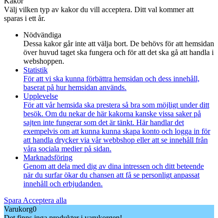
Kakor
Välj vilken typ av kakor du vill acceptera. Ditt val kommer att
sparas i ett år.
Nödvändiga
Dessa kakor går inte att välja bort. De behövs för att hemsidan
över huvud taget ska fungera och för att det ska gå att handla i
webshoppen.
Statistik
För att vi ska kunna förbättra hemsidan och dess innehåll,
baserat på hur hemsidan används.
Upplevelse
För att vår hemsida ska prestera så bra som möjligt under ditt
besök. Om du nekar de här kakorna kanske vissa saker på
sajten inte fungerar som det är tänkt. Här handlar det
exempelvis om att kunna kunna skapa konto och logga in för
att handla drycker via vår webbshop eller att se innehåll från
våra sociala medier på sidan.
Marknadsföring
Genom att dela med dig av dina intressen och ditt beteende
när du surfar ökar du chansen att få se personligt anpassat
innehåll och erbjudanden.
Spara
Acceptera alla
Varukorg
0
Det finns inga produkter i varukorgen!