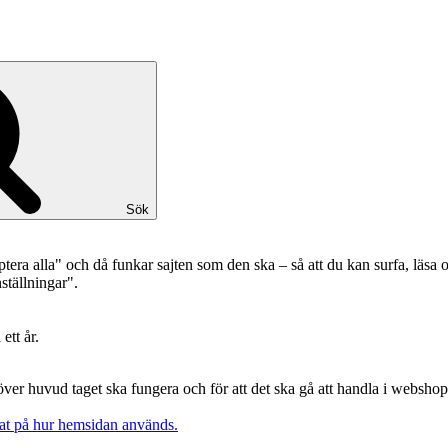
Sök
ptera alla" och då funkar sajten som den ska – så att du kan surfa, läs
ställningar".
ett år.
över huvud taget ska fungera och för att det ska gå att handla i websho
erat på hur hemsidan används.